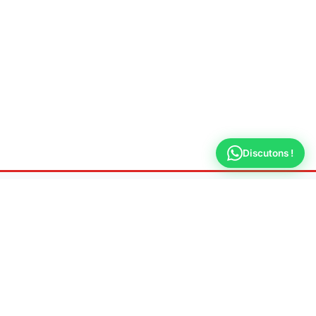
Discutons !
Allo
Plombier
Dépannage & urgence plomberie 7j/7 à Montrouge
📍 Adresse