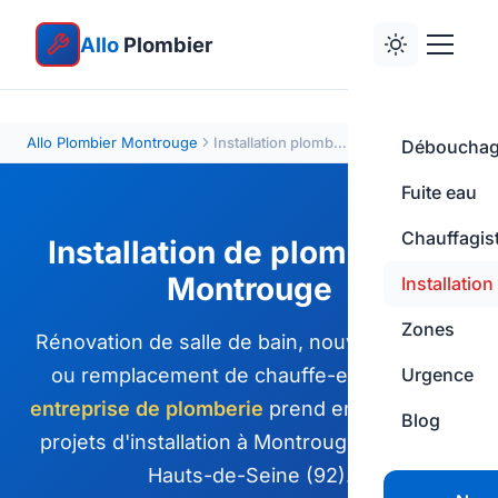
Allo
Plombier
Allo Plombier Montrouge
Installation plomberie
Déboucha
Fuite eau
Chauffagis
Installation de plomberie à
Montrouge
Installation
Zones
Rénovation de salle de bain, nouvelle cuisine
ou remplacement de chauffe-eau ? Notre
Urgence
entreprise de plomberie
prend en charge vos
Blog
projets d'installation à Montrouge et dans le
Hauts-de-Seine (92).