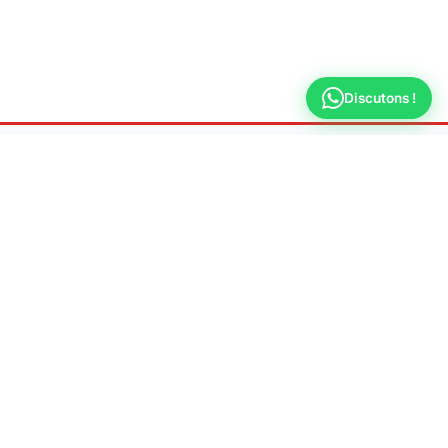
Discutons !
Allo
Plombier
Dépannage & urgence plomberie 7j/7 à Montrouge
📍 Adresse
92120 Montrouge
📞 Téléphone
09 70 44 66 31